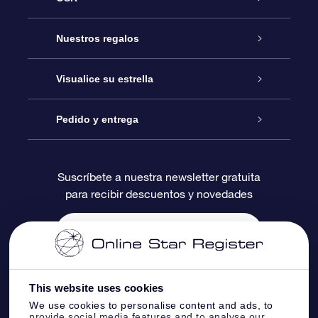
Atención
Nuestros regalos
Contáctanos
Regalo Estrella Online
Visualice su estrella
Blog
Paquete de Regalo OSR
Registro estelar
Pedido y entrega
Preguntas Más Frecuentes
Regalo Súper Estrella
Aplicación de Búsqueda de Estrella
Acceso clientes
Suscríbete a nuestra newsletter gratuita
para recibir descuentos y novedades
Reseñas
Tarjeta de Regalo OSR
Página de Estrella Personalizada
Información de Pago
Regalos empresariales
Un Millón de Estrellas
Información de Envío
Salvaestrellas OSR
Política de devolución
This website uses cookies
We use cookies to personalise content and ads, to
provide social media features and to analyse our
Aplicación de RV Llévame a las estrellas