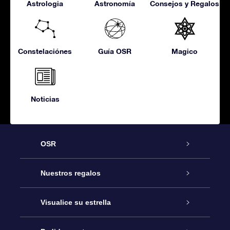
Astrologia
Astronomía
Consejos y Regalos
Constelaciónes
Guía OSR
Magico
Noticias
OSR
Atención
Nuestros regalos
Contáctanos
Regalo Estrella Online
Visualice su estrella