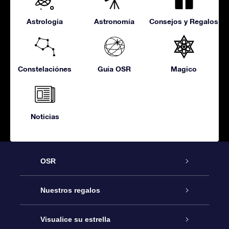
Astrologia
Astronomía
Consejos y Regalos
Constelaciónes
Guía OSR
Magico
Noticias
OSR
Atención
Nuestros regalos
Contáctanos
Regalo Estrella Online
Visualice su estrella