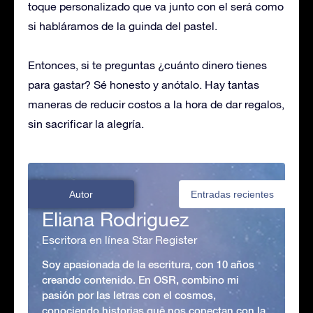
toque personalizado que va junto con el será como
si habláramos de la guinda del pastel.
Entonces, si te preguntas ¿cuánto dinero tienes
para gastar? Sé honesto y anótalo. Hay tantas
maneras de reducir costos a la hora de dar regalos,
sin sacrificar la alegría.
Autor
Entradas recientes
Eliana Rodriguez
Escritora en línea Star Register
Soy apasionada de la escritura, con 10 años
creando contenido. En OSR, combino mi
pasión por las letras con el cosmos,
conociendo historias que nos conectan con la