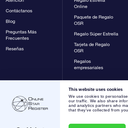
Atención
Regalo Estrella
Online
Contáctanos
Paquete de Regalo
Blog
OSR
Preguntas Más
Regalo Súper Estrella
Frecuentes
Tarjeta de Regalo
Reseñas
OSR
Regalos
empresariales
This website uses cookies
We use cookies to personalise
our traffic. We also share info
and analytics partners who may
that they’ve collected from you
Online Star Register BV
- Laan van de Maagd 83, 7324 BT 