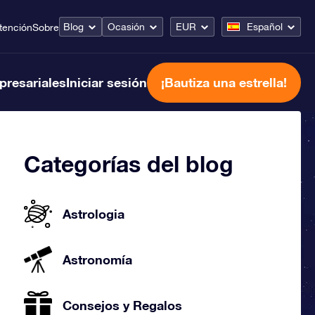
Blog
Ocasión
EUR
Español
tención
Sobre
presariales
Iniciar sesión
¡Bautiza una estrella!
Categorías del blog
Astrologia
Astronomía
Consejos y Regalos