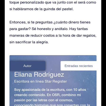
toque personalizado que va junto con el será como
si habláramos de la guinda del pastel.
Entonces, si te preguntas ¿cuánto dinero tienes
para gastar? Sé honesto y anótalo. Hay tantas
maneras de reducir costos a la hora de dar regalos,
sin sacrificar la alegría.
Autor
Entradas recientes
Eliana Rodriguez
Escritora en línea Star Register
Soy apasionada de la escritura, con 10 años
creando contenido. En OSR, combino mi
pasión por las letras con el cosmos,
conociendo historias que nos conectan con la