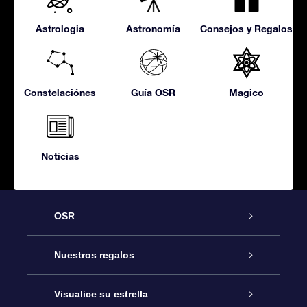
Astrologia
Astronomía
Consejos y Regalos
Constelaciónes
Guía OSR
Magico
Noticias
OSR
Atención
Nuestros regalos
Contáctanos
Regalo Estrella Online
Visualice su estrella