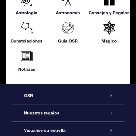
Astrologia
Astronomía
Consejos y Regalos
Constelaciónes
Guía OSR
Magico
Noticias
OSR
Atención
Nuestros regalos
Contáctanos
Regalo Estrella Online
Visualice su estrella