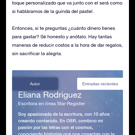
toque personalizado que va junto con el será como
si habláramos de la guinda del pastel.
Entonces, si te preguntas ¿cuánto dinero tienes
para gastar? Sé honesto y anótalo. Hay tantas
maneras de reducir costos a la hora de dar regalos,
sin sacrificar la alegría.
Autor
Entradas recientes
Eliana Rodriguez
Escritora en línea Star Register
Soy apasionada de la escritura, con 10 años
creando contenido. En OSR, combino mi
pasión por las letras con el cosmos,
conociendo historias que nos conectan con la