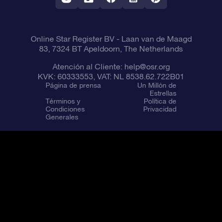
Aplicación de RV Llévame a las estrellas
Constelaciones
Online Star Register BV
- Laan van de Maagd
83, 7324 BT Apeldoorn, The Netherlands
Atención al Cliente:
help@osr.org
KVK: 60333553, VAT: NL 8538.62.722B01
Página de prensa
Un Millón de
Estrellas
Términos y
Política de
Condiciones
Privacidad
Generales