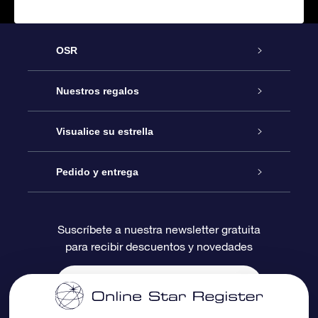
OSR
Atención
Nuestros regalos
Contáctanos
Regalo Estrella Online
Visualice su estrella
Blog
Paquete de Regalo OSR
Registro estelar
Pedido y entrega
Preguntas Más Frecuentes
Regalo Súper Estrella
Aplicación de Búsqueda de Estrella
Acceso clientes
Suscríbete a nuestra newsletter gratuita
para recibir descuentos y novedades
Reseñas
Tarjeta de Regalo OSR
Página de Estrella Personalizada
Información de Pago
Regalos empresariales
Un Millón de Estrellas
Información de Envío