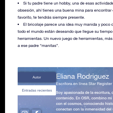
Si tu padre tiene un hobby, una de esas actividad
obsesión, ahí tienes una buena mina para encontrar e
favorito, te tendrás siempre presente.
El bricolaje parece una idea muy manida y poco or
todo el mundo están deseando que llegue su tiempo 
herramientas. Un nuevo juego de herramientas, más 
a ese padre “manitas”.
Eliana Rodriguez
Autor
Escritora en línea Star Register
Entradas recientes
Soy apasionada de la escritura,
contenido. En OSR, combino mi p
con el cosmos, conociendo hist
conectan con la inmensidad del 