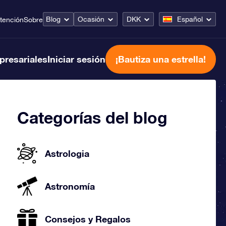
Blog
Ocasión
DKK
Español
tención
Sobre
presariales
Iniciar sesión
¡Bautiza una estrella!
Categorías del blog
Astrologia
Astronomía
Consejos y Regalos