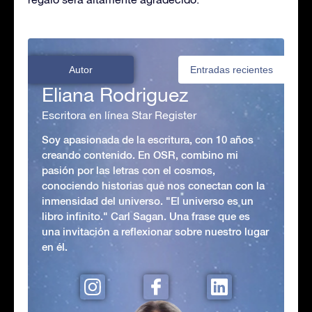
Autor
Entradas recientes
Eliana Rodriguez
Escritora en línea Star Register
Soy apasionada de la escritura, con 10 años
creando contenido. En OSR, combino mi
pasión por las letras con el cosmos,
conociendo historias que nos conectan con la
inmensidad del universo. "El universo es un
libro infinito." Carl Sagan. Una frase que es
una invitación a reflexionar sobre nuestro lugar
en él.