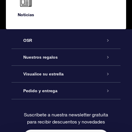
Noticias
OSR
Atención
Nuestros regalos
Contáctanos
Regalo Estrella Online
Visualice su estrella
Blog
Paquete de Regalo OSR
Registro estelar
Pedido y entrega
Preguntas Más Frecuentes
Regalo Súper Estrella
Aplicación de Búsqueda de Estrella
Acceso clientes
Suscríbete a nuestra newsletter gratuita
para recibir descuentos y novedades
Reseñas
Tarjeta de Regalo OSR
Página de Estrella Personalizada
Información de Pago