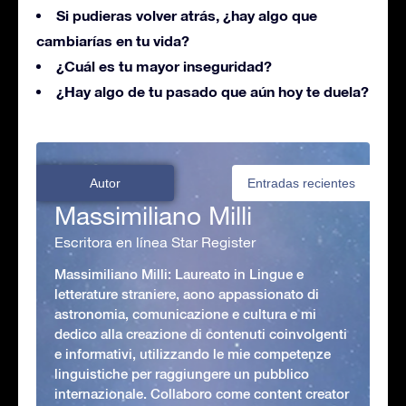
Si pudieras volver atrás, ¿hay algo que
cambiarías en tu vida?
¿Cuál es tu mayor inseguridad?
¿Hay algo de tu pasado que aún hoy te duela?
Autor
Entradas recientes
Massimiliano Milli
Escritora en línea Star Register
Massimiliano Milli: Laureato in Lingue e
letterature straniere, aono appassionato di
astronomia, comunicazione e cultura e mi
dedico alla creazione di contenuti coinvolgenti
e informativi, utilizzando le mie competenze
linguistiche per raggiungere un pubblico
internazionale. Collaboro come content creator