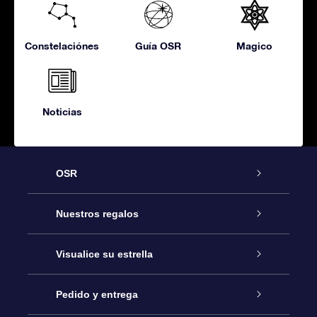
Constelaciónes
Guía OSR
Magico
Noticias
OSR
Atención
Nuestros regalos
Contáctanos
Regalo Estrella Online
Visualice su estrella
Blog
Paquete de Regalo OSR
Registro estelar
Pedido y entrega