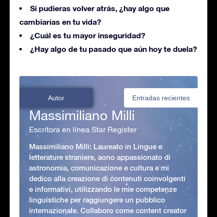
Si pudieras volver atrás, ¿hay algo que
cambiarías en tu vida?
¿Cuál es tu mayor inseguridad?
¿Hay algo de tu pasado que aún hoy te duela?
Autor
Entradas recientes
Massimiliano Milli
Escritora en línea Star Register
Massimiliano Milli: Laureato in Lingue e
letterature straniere, aono appassionato di
astronomia, comunicazione e cultura e mi
dedico alla creazione di contenuti coinvolgenti
e informativi, utilizzando le mie competenze
linguistiche per raggiungere un pubblico
internazionale. Collaboro come content creator