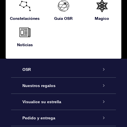
Constelaciónes
Guía OSR
Magico
Noticias
OSR
Atención
Nuestros regalos
Contáctanos
Regalo Estrella Online
Visualice su estrella
Blog
Paquete de Regalo OSR
Registro estelar
Pedido y entrega