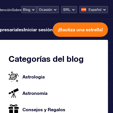
Blog
Ocasión
BRL
Español
tención
Sobre
presariales
Iniciar sesión
¡Bautiza una estrella!
Categorías del blog
Astrologia
Astronomía
Consejos y Regalos