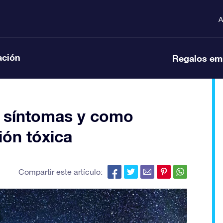
A
ación
Regalos em
 síntomas y como
ión tóxica
Compartir este artículo: