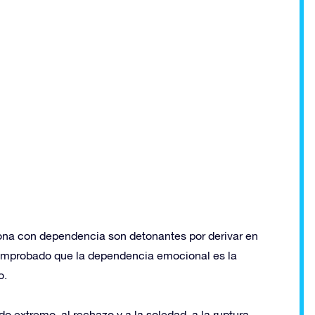
na con dependencia son detonantes por derivar en
comprobado que la dependencia emocional es la
o.
o extremo, al rechazo y a la soledad, a la ruptura.