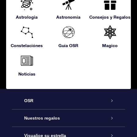
Astrologia
Astronomía
Consejos y Regalos
Constelaciónes
Guía OSR
Magico
Noticias
OSR
Atención
Nuestros regalos
Contáctanos
Regalo Estrella Online
Visualice su estrella