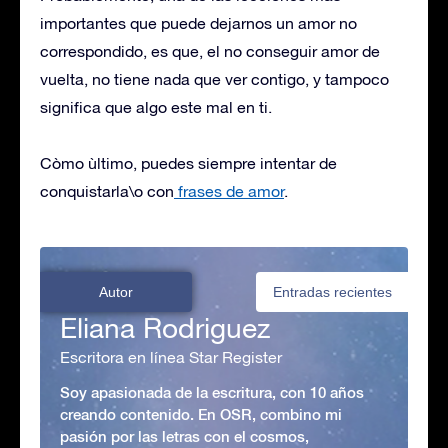
importantes que puede dejarnos un amor no
correspondido, es que, el no conseguir amor de
vuelta, no tiene nada que ver contigo, y tampoco
significa que algo este mal en ti.
Còmo ùltimo, puedes siempre intentar de
conquistarla\o con
frases de amor
.
Autor
Entradas recientes
Eliana Rodriguez
Escritora en línea Star Register
Soy apasionada de la escritura, con 10 años
creando contenido. En OSR, combino mi
pasión por las letras con el cosmos,