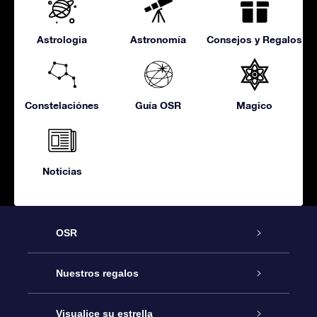
Astrologia
Astronomía
Consejos y Regalos
Constelaciónes
Guía OSR
Magico
Noticias
OSR
Atención
Nuestros regalos
Contáctanos
Regalo Estrella Online
Visualice su estrella