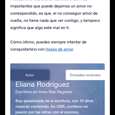
importantes que puede dejarnos un amor no
correspondido, es que, el no conseguir amor de
vuelta, no tiene nada que ver contigo, y tampoco
significa que algo este mal en ti.
Còmo ùltimo, puedes siempre intentar de
conquistarla\o con
frases de amor
.
Autor
Entradas recientes
Eliana Rodriguez
Escritora en línea Star Register
Soy apasionada de la escritura, con 10 años
creando contenido. En OSR, combino mi
pasión por las letras con el cosmos,