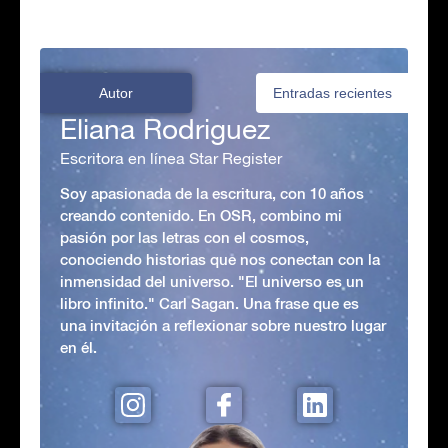
Autor
Entradas recientes
Eliana Rodriguez
Escritora en línea Star Register
Soy apasionada de la escritura, con 10 años
creando contenido. En OSR, combino mi
pasión por las letras con el cosmos,
conociendo historias que nos conectan con la
inmensidad del universo. "El universo es un
libro infinito." Carl Sagan. Una frase que es
una invitación a reflexionar sobre nuestro lugar
en él.