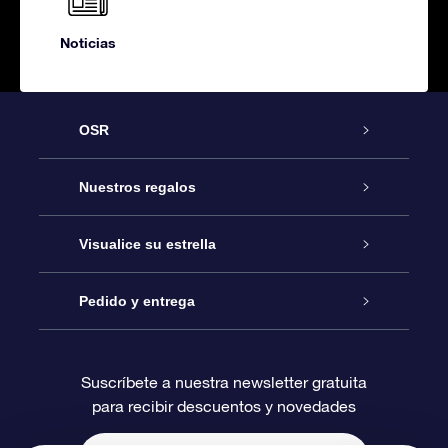
Noticias
OSR
Atención
Nuestros regalos
Contáctanos
Regalo Estrella Online
Visualice su estrella
Blog
Paquete de Regalo OSR
Registro estelar
Pedido y entrega
Preguntas Más Frecuentes
Regalo Súper Estrella
Aplicación de Búsqueda de Estrella
Acceso clientes
Suscríbete a nuestra newsletter gratuita
para recibir descuentos y novedades
Reseñas
Tarjeta de Regalo OSR
Página de Estrella Personalizada
Información de Pago