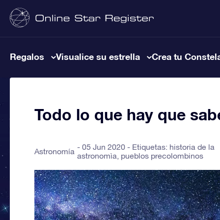
Regalos
Visualice su estrella
Crea tu Constel
Todo lo que hay que sabe
05 Jun 2020 - Etiquetas:
historia de la
Astronomía
astronomìa
,
pueblos precolombinos