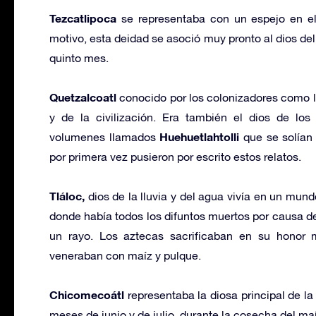
Tezcatlipoca
se representaba con un espejo en el 
motivo, esta deidad se asoció muy pronto al dios del 
quinto mes.
Quetzalcoatl
conocido por los colonizadores como la
y de la civilización. Era también el dios de lo
Huehuetlahtolli
volumenes llamados
que se solían 
por primera vez pusieron por escrito estos relatos.
Tláloc,
dios de la lluvia y del agua vivía en un mun
donde había todos los difuntos muertos por causa d
un rayo. Los aztecas sacrificaban en su honor 
veneraban con maíz y pulque.
Chicomecoátl
representaba la diosa principal de la 
meses de junio y de julio, durante la cosecha del maí