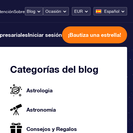
Blog
Ocasión
EUR
Español
tención
Sobre
presariales
Iniciar sesión
¡Bautiza una estrella!
Categorías del blog
Astrologia
Astronomía
Consejos y Regalos