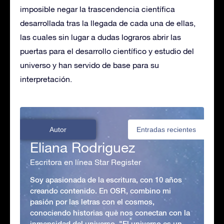
imposible negar la trascendencia científica
desarrollada tras la llegada de cada una de ellas,
las cuales sin lugar a dudas lograros abrir las
puertas para el desarrollo científico y estudio del
universo y han servido de base para su
interpretación.
Autor
Entradas recientes
Eliana Rodriguez
Escritora en línea Star Register
Soy apasionada de la escritura, con 10 años
creando contenido. En OSR, combino mi
pasión por las letras con el cosmos,
conociendo historias que nos conectan con la
inmensidad del universo. "El universo es un