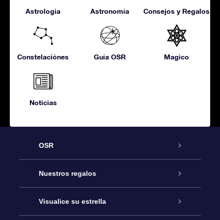
Astrologia
Astronomía
Consejos y Regalos
Constelaciónes
Guía OSR
Magico
Noticias
OSR
Atención
Nuestros regalos
Contáctanos
Regalo Estrella Online
Visualice su estrella