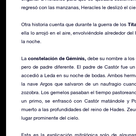
regresó con las manzanas, Heracles le deslizó el ci
Tit
Otra historia cuenta que durante la guerra de los
ella lo arrojó en el aire, envolviéndole alrededor de
la noche.
constelación de Géminis,
La
debe su nombre a los
pero de padre diferente. El padre de Castór fue un
accedió a Leda en su noche de bodas. Ambos herm
la nave Argos que salvaron de un naufragio cuan
zozobra. Los gemelos pasaban el tiempo pastoreand
un primo, se enfrascó con Castór matándole y Po
muerto a las profundidades del reino de Hades. Zeus
lugar prominente del cielo.
Esta es la explicación mitológica solo de alguna