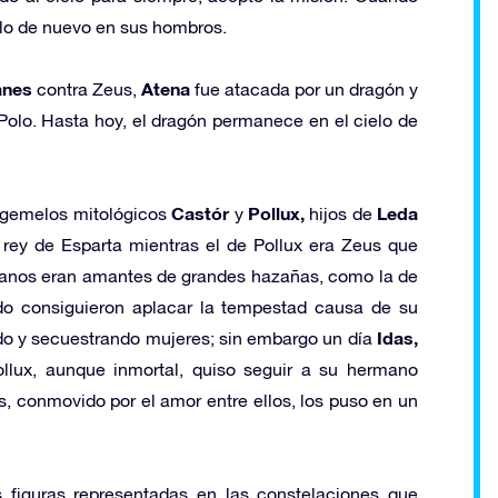
elo de nuevo en sus hombros.
anes
Atena
contra Zeus,
fue atacada por un dragón y
l Polo. Hasta hoy, el dragón permanece en el cielo de
Castór
Pollux,
Leda
 gemelos mitológicos
y
hijos de
 rey de Esparta mientras el de Pollux era Zeus que
anos eran amantes de grandes hazañas, como la de
do consiguieron aplacar la tempestad causa de su
Idas,
o y secuestrando mujeres; sin embargo un día
llux, aunque inmortal, quiso seguir a su hermano
, conmovido por el amor entre ellos, los puso en un
s figuras representadas en las constelaciones que