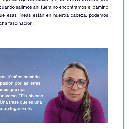
uando salimos ahí fuera no encontramos el camino
que esas líneas están en nuestra cabeza, podemos
cha fascinación.
 con 10 años creando
asión por las letras
orias que nos
universo. "El universo
. Una frase que es una
stro lugar en él.