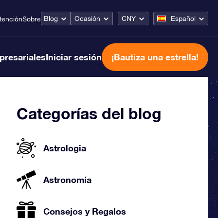
Blog
Ocasión
CNY
Español
tención
Sobre
presariales
Iniciar sesión
¡Bautiza una estrella!
Categorías del blog
Astrologia
Astronomía
Consejos y Regalos