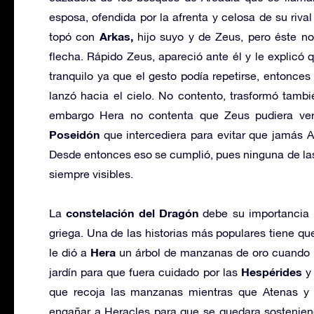
esposa, ofendida por la afrenta y celosa de su rival
Arkas,
topó con
hijo suyo y de Zeus, pero éste no
flecha. Rápido Zeus, apareció ante él y le explicó 
tranquilo ya que el gesto podía repetirse, entonce
lanzó hacia el cielo. No contento, trasformó tambi
embargo Hera no contenta que Zeus pudiera ver
Poseidón
que intercediera para evitar que jamás A
Desde entonces eso se cumplió, pues ninguna de la
siempre visibles.
constelación del Dragón
La
debe su importancia p
griega. Una de las historias más populares tiene q
Hera
le dió a
un árbol de manzanas de oro cuando s
Hespérides
jardín para que fuera cuidado por las
y 
que recoja las manzanas mientras que Atenas y é
engañar a Heracles para que se quedara sosteniend