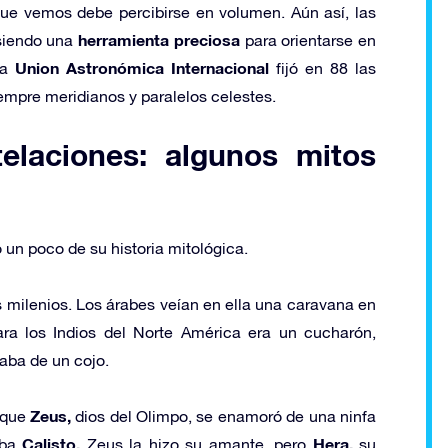
 que vemos debe percibirse en volumen. Aún así, las
herramienta preciosa
 siendo una
para orientarse en
Union Astronómica Internacional
la
fijó en 88 las
empre meridianos y paralelos celestes.
telaciones: algunos mitos
un poco de su historia mitológica.
 milenios. Los árabes veían en ella una caravana en
ara los Indios del Norte América era un cucharón,
aba de un cojo.
Zeus,
 que
dios del Olimpo, se enamoró de una ninfa
Calisto.
Hera,
aba
Zeus la hizo su amante, pero
su