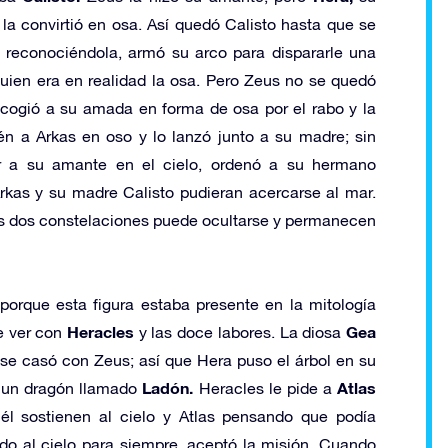
 la convirtió en osa. Así quedó Calisto hasta que se
 reconociéndola, armó su arco para dispararle una
quien era en realidad la osa. Pero Zeus no se quedó
s cogió a su amada en forma de osa por el rabo y la
én a Arkas en oso y lo lanzó junto a su madre; sin
 a su amante en el cielo, ordenó a su hermano
rkas y su madre Calisto pudieran acercarse al mar.
s dos constelaciones puede ocultarse y permanecen
orque esta figura estaba presente en la mitología
Heracles
Gea
ue ver con
y las doce labores. La diosa
e casó con Zeus; así que Hera puso el árbol en su
Ladón.
Atlas
un dragón llamado
Heracles le pide a
l sostienen al cielo y Atlas pensando que podía
o al cielo para siempre, aceptó la misión. Cuando