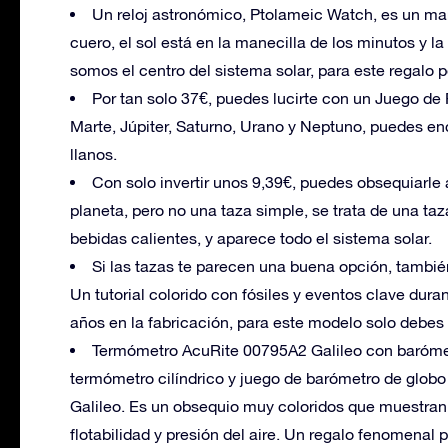
Un reloj astronómico, Ptolameic Watch, es un mar
cuero, el sol está en la manecilla de los minutos y l
somos el centro del sistema solar, para este regalo p
Por tan solo 37€, puedes lucirte con un Juego de P
Marte, Júpiter, Saturno, Urano y Neptuno, puedes enc
llanos.
Con solo invertir unos 9,39€, puedes obsequiarle
planeta, pero no una taza simple, se trata de una t
bebidas calientes, y aparece todo el sistema solar.
Si las tazas te parecen una buena opción, tambi
Un tutorial colorido con fósiles y eventos clave dur
años en la fabricación, para este modelo solo debes 
Termómetro AcuRite 00795A2 Galileo con barómetr
termómetro cilíndrico y juego de barómetro de globo 
Galileo. Es un obsequio muy coloridos que muestran 
flotabilidad y presión del aire. Un regalo fenomenal 