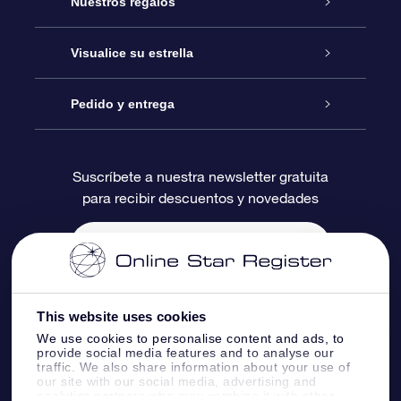
Atención
Nuestros regalos
Contáctanos
Regalo Estrella Online
Visualice su estrella
Blog
Paquete de Regalo OSR
Registro estelar
Pedido y entrega
Preguntas Más Frecuentes
Regalo Súper Estrella
Aplicación de Búsqueda de Estrella
Acceso clientes
Suscríbete a nuestra newsletter gratuita
para recibir descuentos y novedades
Reseñas
Tarjeta de Regalo OSR
Página de Estrella Personalizada
Información de Pago
Regalos empresariales
Un Millón de Estrellas
Información de Envío
Salvaestrellas OSR
Política de devolución
This website uses cookies
We use cookies to personalise content and ads, to
provide social media features and to analyse our
Aplicación de RV Llévame a las estrellas
Constelaciones
traffic. We also share information about your use of
our site with our social media, advertising and
analytics partners who may combine it with other