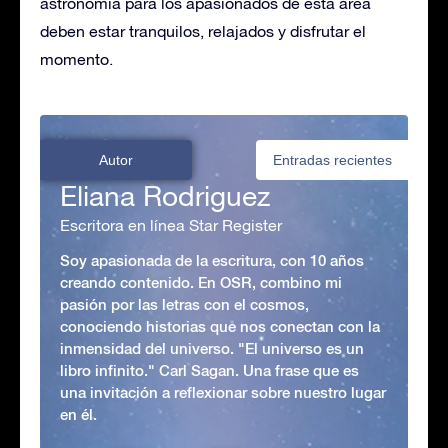
astronomía para los apasionados de esta área
deben estar tranquilos, relajados y disfrutar el
momento.
Autor
Entradas recientes
Eliana Rodriguez
Escritora en línea Star Register
Soy apasionada de la escritura, con 10 años
creando contenido. En OSR, combino mi
pasión por las letras con el cosmos,
conociendo historias que nos conectan con la
inmensidad del universo. "El universo es un
libro infinito." Carl Sagan. Una frase que es
una invitación a reflexionar sobre nuestro lugar
en él.