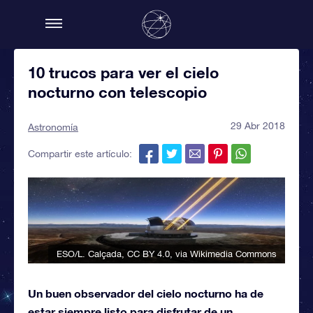
10 trucos para ver el cielo
nocturno con telescopio
29 Abr 2018
Astronomía
Compartir este artículo:
ESO/L. Calçada
,
CC BY 4.0
, via Wikimedia Commons
Un buen observador del cielo nocturno ha de
estar siempre listo para disfrutar de un