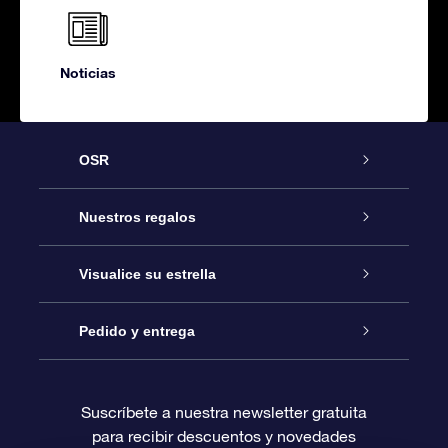
Noticias
OSR
Atención
Nuestros regalos
Contáctanos
Regalo Estrella Online
Visualice su estrella
Blog
Paquete de Regalo OSR
Registro estelar
Pedido y entrega
Preguntas Más Frecuentes
Regalo Súper Estrella
Aplicación de Búsqueda de Estrella
Acceso clientes
Suscríbete a nuestra newsletter gratuita
para recibir descuentos y novedades
Reseñas
Tarjeta de Regalo OSR
Página de Estrella Personalizada
Información de Pago