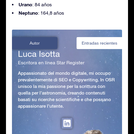
Urano
: 84 años
Neptuno
: 164,8 años
Autor
Entradas recientes
Luca Isotta
Escritora en línea Star Register
Appassionato del mondo digitale, mi occupo
prevalentemente di SEO e Copywriting. In OSR
unisco la mia passione per la scrittura con
quella per l'astronomia, creando contenuti
basati su ricerche scientifiche e che possano
appassionare l'utente.