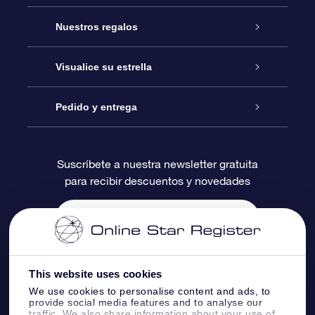
Atención
Nuestros regalos
Contáctanos
Regalo Estrella Online
Visualice su estrella
Blog
Paquete de Regalo OSR
Registro estelar
Pedido y entrega
Preguntas Más Frecuentes
Regalo Súper Estrella
Aplicación de Búsqueda de Estrella
Acceso clientes
Suscríbete a nuestra newsletter gratuita
para recibir descuentos y novedades
Reseñas
Tarjeta de Regalo OSR
Página de Estrella Personalizada
Información de Pago
Regalos empresariales
Un Millón de Estrellas
Información de Envío
Salvaestrellas OSR
Política de devolución
This website uses cookies
We use cookies to personalise content and ads, to
provide social media features and to analyse our
Aplicación de RV Llévame a las estrellas
Constelaciones
traffic. We also share information about your use of