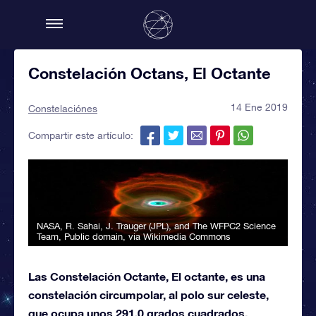
Constelación Octans, El Octante
14 Ene 2019
Constelaciónes
Compartir este artículo:
NASA, R. Sahai, J. Trauger (JPL), and The WFPC2 Science
Team
, Public domain, via Wikimedia Commons
Las Constelación Octante, El octante, es una
constelación circumpolar, al polo sur celeste,
que ocupa unos 291,0 grados cuadrados,