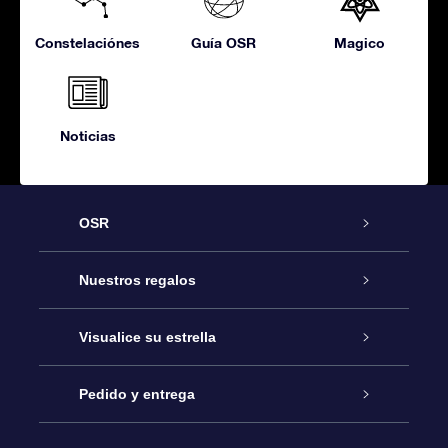
Constelaciónes
Guía OSR
Magico
Noticias
OSR
Atención
Nuestros regalos
Contáctanos
Regalo Estrella Online
Visualice su estrella
Blog
Paquete de Regalo OSR
Registro estelar
Pedido y entrega
Preguntas Más Frecuentes