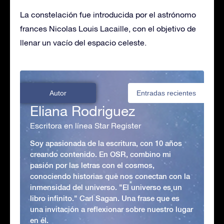
La constelación fue introducida por el astrónomo
frances Nicolas Louis Lacaille, con el objetivo de
llenar un vacío del espacio celeste.
Autor
Entradas recientes
Eliana Rodriguez
Escritora en línea Star Register
Soy apasionada de la escritura, con 10 años
creando contenido. En OSR, combino mi
pasión por las letras con el cosmos,
conociendo historias que nos conectan con la
inmensidad del universo. "El universo es un
libro infinito." Carl Sagan. Una frase que es
una invitación a reflexionar sobre nuestro lugar
en él.