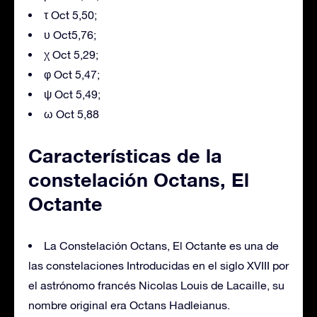
τ Oct 5,50;
υ Oct5,76;
χ Oct 5,29;
φ Oct 5,47;
ψ Oct 5,49;
ω Oct 5,88
Características de la
constelación Octans, El
Octante
La Constelación Octans, El Octante es una de
las constelaciones Introducidas en el siglo XVIII por
el astrónomo francés Nicolas Louis de Lacaille, su
nombre original era Octans Hadleianus.