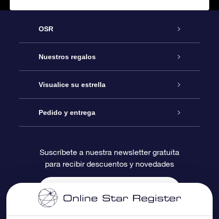
OSR
Atención
Nuestros regalos
Contáctanos
Regalo Estrella Online
Visualice su estrella
Blog
Paquete de Regalo OSR
Registro estelar
Pedido y entrega
Preguntas Más Frecuentes
Regalo Súper Estrella
Aplicación de Búsqueda de Estrella
Acceso clientes
Suscríbete a nuestra newsletter gratuita
para recibir descuentos y novedades
Reseñas
Tarjeta de Regalo OSR
Página de Estrella Personalizada
Información de Pago
Regalos empresariales
Un Millón de Estrellas
Información de Envío