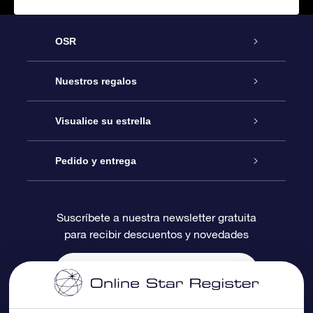
OSR
Atención
Nuestros regalos
Contáctanos
Regalo Estrella Online
Visualice su estrella
Blog
Paquete de Regalo OSR
Registro estelar
Pedido y entrega
Preguntas Más Frecuentes
Regalo Súper Estrella
Aplicación de Búsqueda de Estrella
Acceso clientes
Suscríbete a nuestra newsletter gratuita
para recibir descuentos y novedades
Reseñas
Tarjeta de Regalo OSR
Página de Estrella Personalizada
Información de Pago
Regalos empresariales
Un Millón de Estrellas
Información de Envío