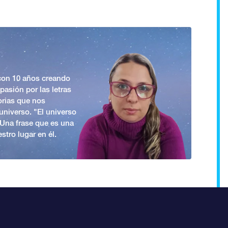
 con 10 años creando
asión por las letras
orias que nos
universo. "El universo
. Una frase que es una
stro lugar en él.