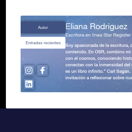
Eliana Rodriguez
Autor
Escritora en línea Star Register
Entradas recientes
Soy apasionada de la escritura,
contenido. En OSR, combino mi p
con el cosmos, conociendo hist
conectan con la inmensidad del 
es un libro infinito." Carl Sagan
invitación a reflexionar sobre nue