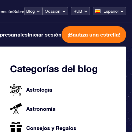
Blog
Ocasión
RUB
Español
tención
Sobre
presariales
Iniciar sesión
¡Bautiza una estrella!
Categorías del blog
Astrologia
Astronomía
Consejos y Regalos