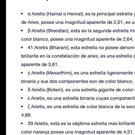
α Arietis (Hamal o Hemal), es la principal estrell
de Aries, posee una magnitud aparente de 2,01, es un
β Arietis (Sheratan), esta es la segunda estrella m
color blanco, posee una magnitud aparente de 2,64, 
41 Arietis (Bharani), esta estrella no posee deno
brillante en la constelación de aries, es una estrel
aparente de 3,61.
γ Arietis (Mesarthim), es una estrella ligerament
binaria y sus dos componentes son de color blanco.
δ Arietis (Botein), es una estrella gigante de col
ε Arietis, es una estrella binaria cuyas compone
ζ Arietis, es una estrella de color blanca de la 
4,88.
39 Arietis, esta es la séptima estrella más brillan
color naranja posee una magnitud aparente de 4,51.