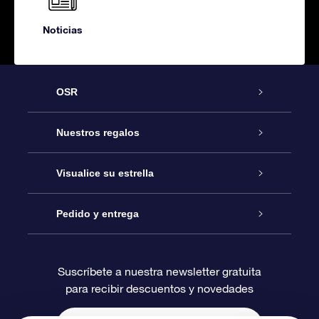
Noticias
OSR
Atención
Nuestros regalos
Contáctanos
Regalo Estrella Online
Visualice su estrella
Blog
Paquete de Regalo OSR
Registro estelar
Pedido y entrega
Preguntas Más Frecuentes
Regalo Súper Estrella
Aplicación de Búsqueda de Estrella
Acceso clientes
Suscríbete a nuestra newsletter gratuita
para recibir descuentos y novedades
Reseñas
Tarjeta de Regalo OSR
Página de Estrella Personalizada
Información de Pago