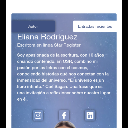
Autor
Entradas recientes
Eliana Rodriguez
Escritora en línea Star Register
Soy apasionada de la escritura, con 10 años
creando contenido. En OSR, combino mi
pasión por las letras con el cosmos,
conociendo historias que nos conectan con la
inmensidad del universo. "El universo es un
libro infinito." Carl Sagan. Una frase que es
una invitación a reflexionar sobre nuestro lugar
en él.