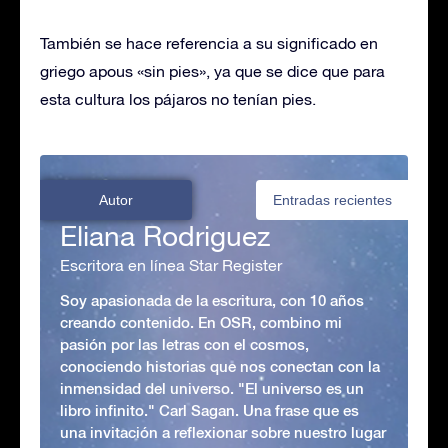
También se hace referencia a su significado en
griego apous «sin pies», ya que se dice que para
esta cultura los pájaros no tenían pies.
Autor
Entradas recientes
Eliana Rodriguez
Escritora en línea Star Register
Soy apasionada de la escritura, con 10 años
creando contenido. En OSR, combino mi
pasión por las letras con el cosmos,
conociendo historias que nos conectan con la
inmensidad del universo. "El universo es un
libro infinito." Carl Sagan. Una frase que es
una invitación a reflexionar sobre nuestro lugar