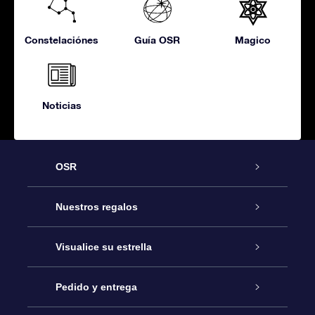
Constelaciónes
Guía OSR
Magico
Noticias
OSR
Atención
Nuestros regalos
Contáctanos
Regalo Estrella Online
Visualice su estrella
Blog
Paquete de Regalo OSR
Registro estelar
Pedido y entrega