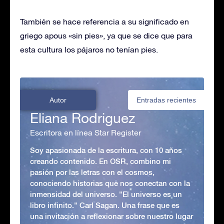
También se hace referencia a su significado en
griego apous «sin pies», ya que se dice que para
esta cultura los pájaros no tenían pies.
Autor
Entradas recientes
Eliana Rodriguez
Escritora en línea Star Register
Soy apasionada de la escritura, con 10 años
creando contenido. En OSR, combino mi
pasión por las letras con el cosmos,
conociendo historias que nos conectan con la
inmensidad del universo. "El universo es un
libro infinito." Carl Sagan. Una frase que es
una invitación a reflexionar sobre nuestro lugar