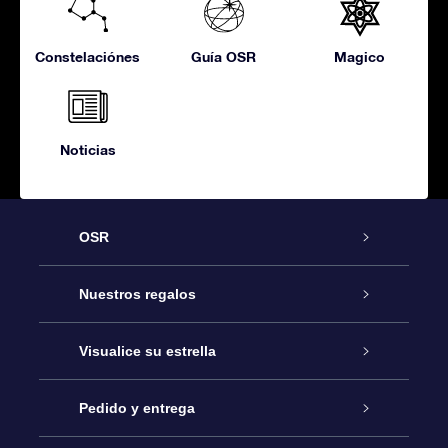
Constelaciónes
Guía OSR
Magico
Noticias
OSR
Atención
Nuestros regalos
Contáctanos
Regalo Estrella Online
Visualice su estrella
Blog
Paquete de Regalo OSR
Registro estelar
Pedido y entrega