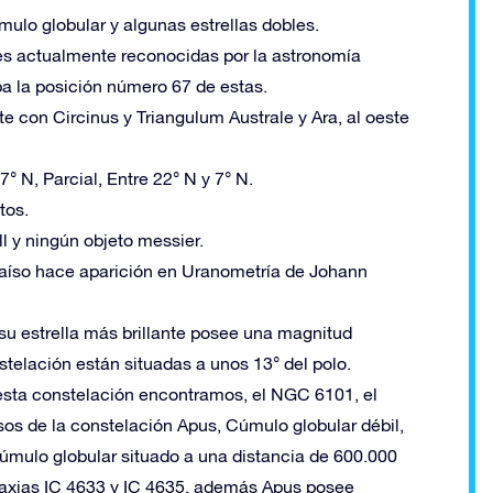
mulo globular y algunas estrellas dobles.
nes actualmente reconocidas por la astronomía
 la posición número 67 de estas.
rte con Circinus y Triangulum Australe y Ara, al oeste
° N, Parcial, Entre 22° N y 7° N.
tos.
l y ningún objeto messier.
araíso hace aparición en Uranometría de Johann
su estrella más brillante posee una magnitud
nstelación están situadas a unos 13° del polo.
 esta constelación encontramos, el NGC 6101, el
s de la constelación Apus, Cúmulo globular débil,
 cúmulo globular situado a una distancia de 600.000
alaxias IC 4633 y IC 4635, además Apus posee