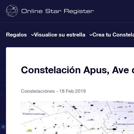
Regalos
Visualice su estrella
Crea tu Constel
Constelación Apus, Ave 
Constelaciónes
18 Feb 2019