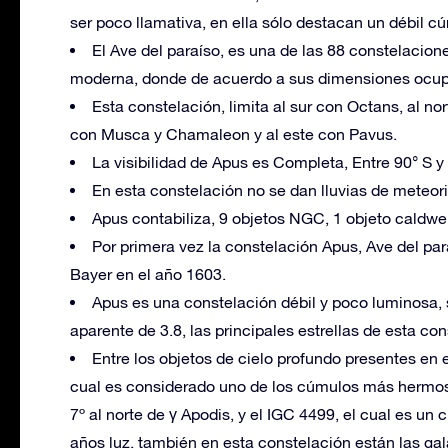
ser poco llamativa, en ella sólo destacan un débil cú
El Ave del paraíso, es una de las 88 constelacio
moderna, donde de acuerdo a sus dimensiones ocupa
Esta constelación, limita al sur con Octans, al no
con Musca y Chamaleon y al este con Pavus.
La visibilidad de Apus es Completa, Entre 90° S y 7
En esta constelación no se dan lluvias de meteori
Apus contabiliza, 9 objetos NGC, 1 objeto caldwel
Por primera vez la constelación Apus, Ave del p
Bayer en el año 1603.
Apus es una constelación débil y poco luminosa, 
aparente de 3.8, las principales estrellas de esta co
Entre los objetos de cielo profundo presentes en
cual es considerado uno de los cúmulos más hermoso
7º al norte de γ Apodis, y el IGC 4499, el cual es un
años luz, también en esta constelación están las g