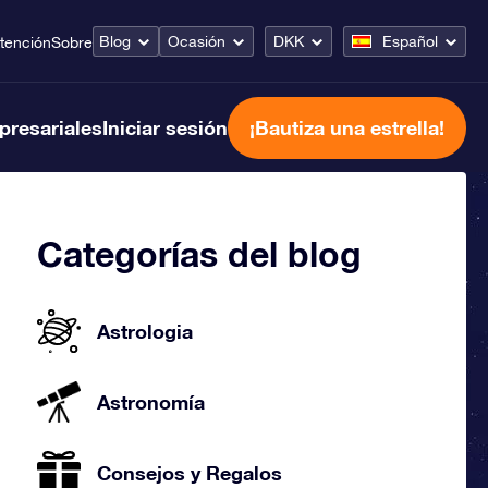
Blog
Ocasión
DKK
Español
tención
Sobre
presariales
Iniciar sesión
¡Bautiza una estrella!
Categorías del blog
Astrologia
Astronomía
Consejos y Regalos