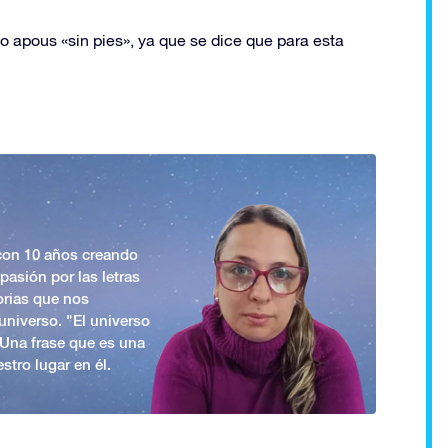
o apous «sin pies», ya que se dice que para esta
 con 10 años creando
asión por las letras
orias que nos
universo. "El universo
. Una frase que es una
stro lugar en él.