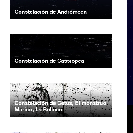
Constelación de Andrómeda
Constelación de Cassiopea
Constelación de Cetus, El monstruo
Marino, La Ballena