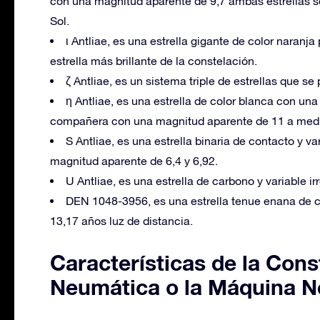
con una magnitud aparente de 9,7 ambas estrellas s
Sol.
ι Antliae, es una estrella gigante de color naranj
estrella más brillante de la constelación.
ζ Antliae, es un sistema triple de estrellas que s
η Antliae, es una estrella de color blanca con un
compañera con una magnitud aparente de 11 a medi
S Antliae, es una estrella binaria de contacto y va
magnitud aparente de 6,4 y 6,92.
U Antliae, es una estrella de carbono y variable 
DEN 1048-3956, es una estrella tenue enana de c
13,17 años luz de distancia.
Características de la Cons
Neumática o la Máquina 