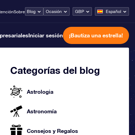
Blog
Ocasión
GBP
Español
tención
Sobre
presariales
Iniciar sesión
¡Bautiza una estrella!
Categorías del blog
Astrologia
Astronomía
Consejos y Regalos