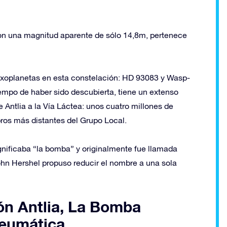
on una magnitud aparente de sólo 14,8m, pertenece
exoplanetas en esta constelación: HD 93083 y Wasp-
tiempo de haber sido descubierta, tiene un extenso
e Antlia a la Vía Láctea: unos cuatro millones de
bros más distantes del Grupo Local.
gnificaba “la bomba” y originalmente fue llamada
ohn Hershel propuso reducir el nombre a una sola
ión Antlia, La Bomba
Neumática