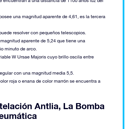
e encuentran a una distancia de 1100 años luz del
a posee una magnitud aparente de 4,61, es la tercera
e puede resolver con pequeños telescopios.
a magnitud aparente de 5,24 que tiene una
o minuto de arco.
riable W Ursae Majoris cuyo brillo oscila entre
irregular con una magnitud media 5,5.
olor roja o enana de color marrón se encuentra a
telación Antlia, La Bomba
Neumática