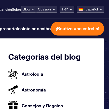
Blog
Ocasión
TRY
Español
tención
Sobre
presariales
Iniciar sesión
¡Bautiza una estrella!
Categorías del blog
Astrologia
Astronomía
Consejos y Regalos