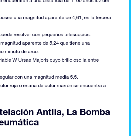
e encuentran a una distancia de 1100 años luz del
a posee una magnitud aparente de 4,61, es la tercera
e puede resolver con pequeños telescopios.
a magnitud aparente de 5,24 que tiene una
o minuto de arco.
riable W Ursae Majoris cuyo brillo oscila entre
irregular con una magnitud media 5,5.
olor roja o enana de color marrón se encuentra a
telación Antlia, La Bomba
Neumática