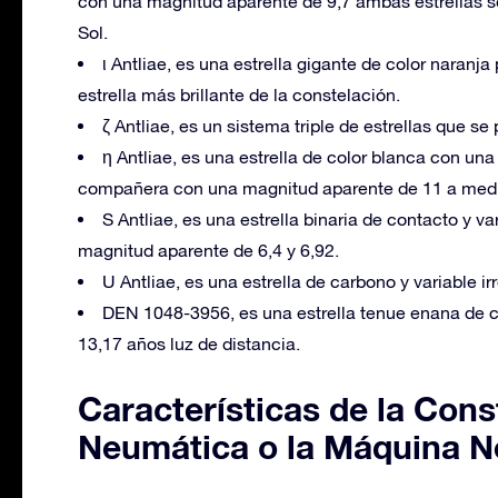
con una magnitud aparente de 9,7 ambas estrellas s
Sol.
ι Antliae, es una estrella gigante de color naranj
estrella más brillante de la constelación.
ζ Antliae, es un sistema triple de estrellas que s
η Antliae, es una estrella de color blanca con un
compañera con una magnitud aparente de 11 a medi
S Antliae, es una estrella binaria de contacto y va
magnitud aparente de 6,4 y 6,92.
U Antliae, es una estrella de carbono y variable 
DEN 1048-3956, es una estrella tenue enana de c
13,17 años luz de distancia.
Características de la Cons
Neumática o la Máquina 