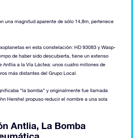
on una magnitud aparente de sólo 14,8m, pertenece
exoplanetas en esta constelación: HD 93083 y Wasp-
tiempo de haber sido descubierta, tiene un extenso
e Antlia a la Vía Láctea: unos cuatro millones de
bros más distantes del Grupo Local.
gnificaba “la bomba” y originalmente fue llamada
ohn Hershel propuso reducir el nombre a una sola
ión Antlia, La Bomba
Neumática