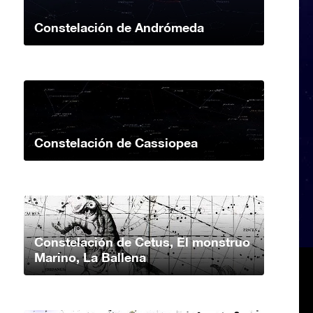
Constelación de Andrómeda
Constelación de Cassiopea
Constelación de Cetus, El monstruo
Marino, La Ballena