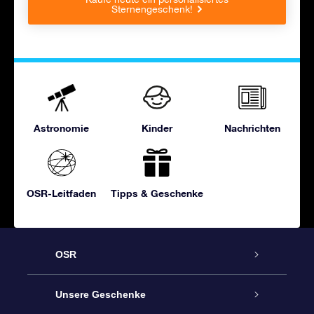
Sternengeschenk!
Astronomie
Kinder
Nachrichten
OSR-Leitfaden
Tipps & Geschenke
OSR
Service
Unsere Geschenke