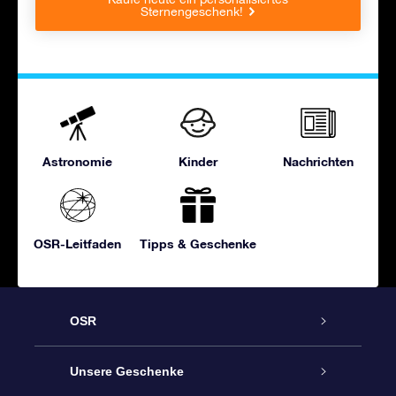
Sternengeschenk!
Astronomie
Kinder
Nachrichten
OSR-Leitfaden
Tipps & Geschenke
OSR
Service
Unsere Geschenke