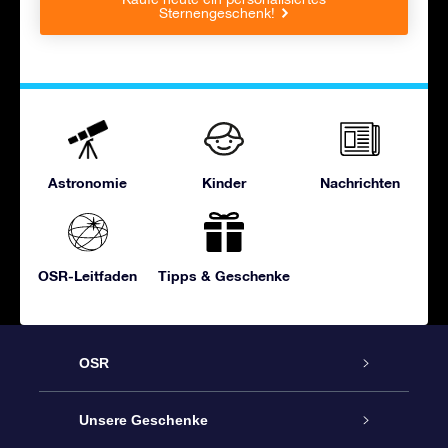
Sternengeschenk!
Astronomie
Kinder
Nachrichten
OSR-Leitfaden
Tipps & Geschenke
OSR
Service
Unsere Geschenke