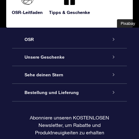
OSR-Leitfaden
Tipps & Geschenke
Pixabay
Pixabay
OSR
Service
Unsere Geschenke
Kontakt
Sterne schenken
Sehe deinen Stern
Blog
OSR-Geschenkpaket
Sternregister
Bestellung und Lieferung
Häufig Gestellte Fragen
Super Star Gift
OSR Star Finder App
Kundenlogin
Abonniere unseren KOSTENLOSEN
Newsletter, um Rabatte und
Bewertungen
OSR-Geschenkgutschein
Personalisierte Sternseite
Zahlungsinformationen
Produktneuigkeiten zu erhalten