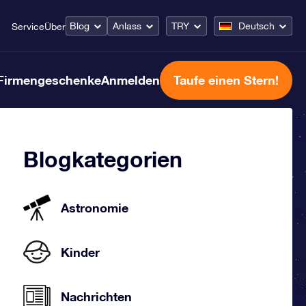
Blog
Anlass
TRY
Deutsch
Service
Über
Firmengeschenke
Anmelden
Taufe einen Stern!
Blogkategorien
Astronomie
Kinder
Nachrichten