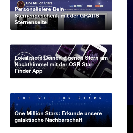
Personalisiere Dein
Sternengeschenk mit der GRATIS
Sternenseite
Lokalisiere Deinen eigenen Stern am
Nachthimmel mit der OSR Star
Finder App
One Million Stars: Erkunde unsere
galaktische Nachbarschaft