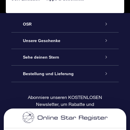
OSR
Service
Unsere Geschenke
Kontakt
Sterne schenken
Sehe deinen Stern
Blog
OSR-Geschenkpaket
Sternregister
Bestellung und Lieferung
Häufig Gestellte Fragen
Super Star Gift
OSR Star Finder App
Kundenlogin
Abonniere unseren KOSTENLOSEN
Newsletter, um Rabatte und
Bewertungen
OSR-Geschenkgutschein
Personalisierte Sternseite
Zahlungsinformationen
Produktneuigkeiten zu erhalten
Firmengeschenke
One Million Stars
Versandinformationen