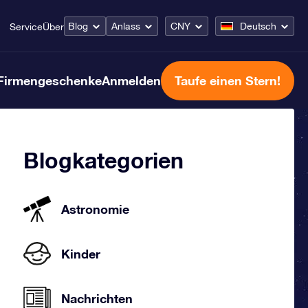
Blog
Anlass
CNY
Deutsch
Service
Über
Firmengeschenke
Anmelden
Taufe einen Stern!
Blogkategorien
Astronomie
Kinder
Nachrichten