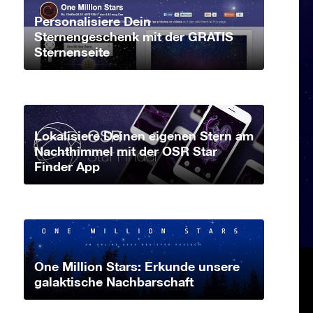
Personalisiere Dein
Sternengeschenk mit der GRATIS
Sternenseite
Lokalisiere Deinen eigenen Stern am
Nachthimmel mit der OSR Star
Finder App
One Million Stars: Erkunde unsere
galaktische Nachbarschaft