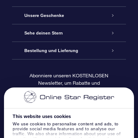
Service
Unsere Geschenke
Kontakt
Sterne schenken
Sehe deinen Stern
Blog
OSR-Geschenkpaket
Sternregister
Bestellung und Lieferung
Häufig Gestellte Fragen
Super Star Gift
OSR Star Finder App
Kundenlogin
Abonniere unseren KOSTENLOSEN
Newsletter, um Rabatte und
Bewertungen
OSR-Geschenkgutschein
Personalisierte Sternseite
Zahlungsinformationen
Produktneuigkeiten zu erhalten
Firmengeschenke
One Million Stars
Versandinformationen
This website uses cookies
OSR-Starsaver
Rückgaberecht
We use cookies to personalise content and ads, to
provide social media features and to analyse our
traffic. We also share information about your use of
VR-App „Fliege mich zu den Sternen“
Sternbilder