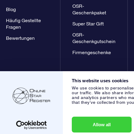
OSR-
Blog
Geschenkpaket
Häufig Gestellte
Super Star Gift
Fragen
OSR-
Bewertungen
Geschenkgutschein
Firmengeschenke
This website uses cookies
We use cookies to personalise
our traffic. We also share info
and analytics partners who may
that they’ve collected from you
Online Star Register BV
- Laan van de Maagd 83, 7324 BT 
,
Kundenservice:
help@osr.org
KVK: 60333553, VAT: NL 853
Allow all