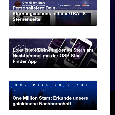
Personalisiere Dein
Sternengeschenk mit der GRATIS
Sternenseite
Lokalisiere Deinen eigenen Stern am
Nachthimmel mit der OSR Star
Finder App
One Million Stars: Erkunde unsere
galaktische Nachbarschaft