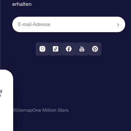
erhalten
ng
r
ung
AGB
Sitemap
One Million Stars