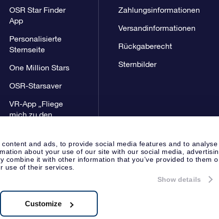
OSR Star Finder
Zahlungsinformationen
App
Versandinformationen
Personalisierte
Rückgaberecht
Sternseite
Sternbilder
One Million Stars
OSR-Starsaver
VR-App „Fliege
mich zu den
Sternen“
 content and ads, to provide social media features and to analyse
rmation about your use of our site with our social media, advertisi
 combine it with other information that you’ve provided to them o
r use of their services.
Show details
Presseseite
Datenschutzerklär
Apeldoorn, The Netherlands
8.62.722B01
Customize