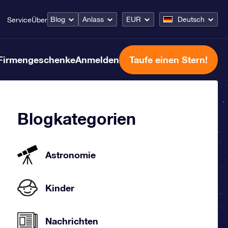
Blog
Anlass
EUR
Deutsch
Service
Über
Firmengeschenke
Anmelden
Taufe einen Stern!
Blogkategorien
Astronomie
Kinder
Nachrichten