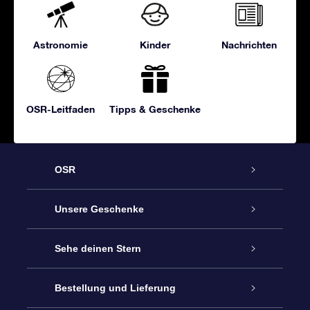
Astronomie
Kinder
Nachrichten
OSR-Leitfaden
Tipps & Geschenke
OSR
Service
Unsere Geschenke
Kontakt
Sterne schenken
Sehe deinen Stern
Blog
OSR-Geschenkpaket
Sternregister
Bestellung und Lieferung