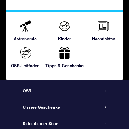
Astronomie
Kinder
Nachrichten
OSR-Leitfaden
Tipps & Geschenke
OSR
Service
Unsere Geschenke
Kontakt
Sterne schenken
Sehe deinen Stern