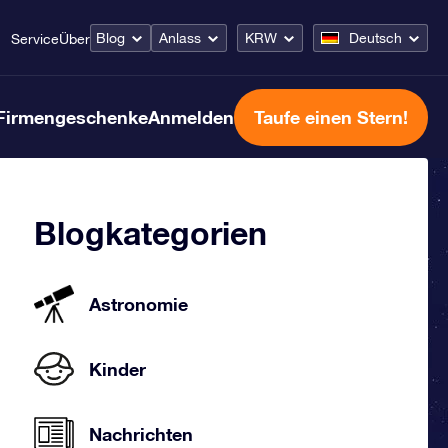
Blog
Anlass
KRW
Deutsch
Service
Über
Firmengeschenke
Anmelden
Taufe einen Stern!
Blogkategorien
Astronomie
Kinder
Nachrichten