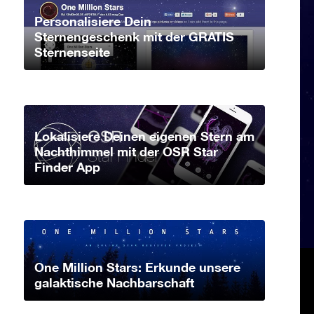
Personalisiere Dein
Sternengeschenk mit der GRATIS
Sternenseite
Lokalisiere Deinen eigenen Stern am
Nachthimmel mit der OSR Star
Finder App
One Million Stars: Erkunde unsere
galaktische Nachbarschaft