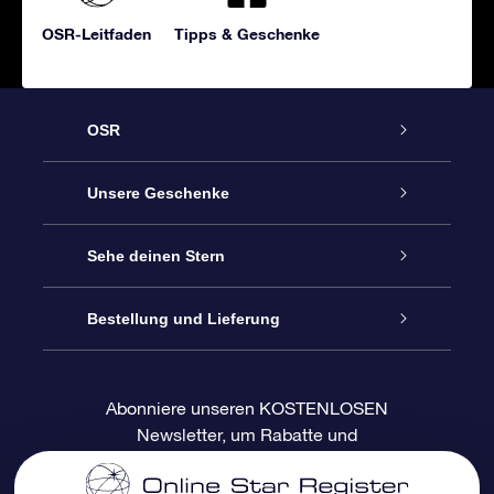
OSR-Leitfaden
Tipps & Geschenke
OSR
Service
Unsere Geschenke
Kontakt
Sterne schenken
Sehe deinen Stern
Blog
OSR-Geschenkpaket
Sternregister
Bestellung und Lieferung
Häufig Gestellte Fragen
Super Star Gift
OSR Star Finder App
Kundenlogin
Abonniere unseren KOSTENLOSEN
Newsletter, um Rabatte und
Bewertungen
OSR-Geschenkgutschein
Personalisierte Sternseite
Zahlungsinformationen
Produktneuigkeiten zu erhalten