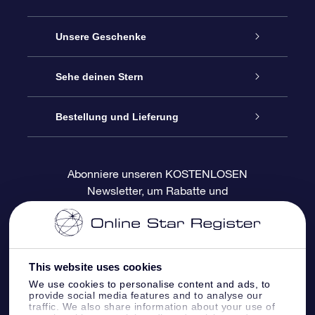
Service
Unsere Geschenke
Kontakt
Sterne schenken
Sehe deinen Stern
Blog
OSR-Geschenkpaket
Sternregister
Bestellung und Lieferung
Häufig Gestellte Fragen
Super Star Gift
OSR Star Finder App
Kundenlogin
Abonniere unseren KOSTENLOSEN
Newsletter, um Rabatte und
Bewertungen
OSR-Geschenkgutschein
Personalisierte Sternseite
Zahlungsinformationen
Produktneuigkeiten zu erhalten
Firmengeschenke
One Million Stars
Versandinformationen
This website uses cookies
OSR-Starsaver
Rückgaberecht
We use cookies to personalise content and ads, to
provide social media features and to analyse our
traffic. We also share information about your use of
VR-App „Fliege mich zu den Sternen“
Sternbilder