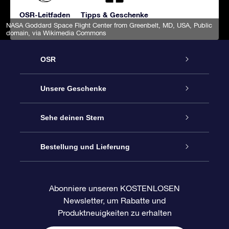
OSR-Leitfaden
Tipps & Geschenke
NASA Goddard Space Flight Center from Greenbelt, MD, USA
, Public
domain, via Wikimedia Commons
OSR
Service
Unsere Geschenke
Kontakt
Sterne schenken
Sehe deinen Stern
Blog
OSR-Geschenkpaket
Sternregister
Bestellung und Lieferung
Häufig Gestellte Fragen
Super Star Gift
OSR Star Finder App
Kundenlogin
Abonniere unseren KOSTENLOSEN
Newsletter, um Rabatte und
Bewertungen
OSR-Geschenkgutschein
Personalisierte Sternseite
Zahlungsinformationen
Produktneuigkeiten zu erhalten