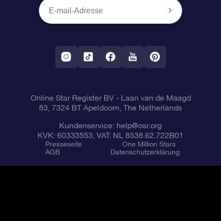
Firmengeschenke
One Million Stars
Versandinformationen
OSR-Starsaver
Rückgaberecht
VR-App „Fliege mich zu den Sternen“
Sternbilder
Online Star Register BV
- Laan van de Maagd
83, 7324 BT Apeldoorn, The Netherlands
Kundenservice:
help@osr.org
KVK: 60333553, VAT: NL 8538.62.722B01
Presseseite
One Million Stars
AGB
Datenschutzerklärung