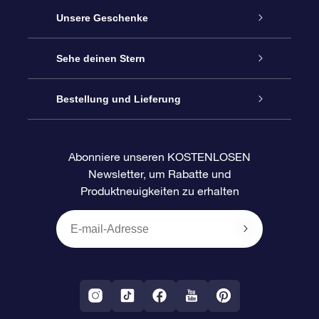
Service
Unsere Geschenke
Kontakt
Sterne schenken
Sehe deinen Stern
Blog
OSR-Geschenkpaket
Sternregister
Bestellung und Lieferung
Häufig Gestellte Fragen
Super Star Gift
OSR Star Finder App
Kundenlogin
Abonniere unseren KOSTENLOSEN
Newsletter, um Rabatte und
Bewertungen
OSR-Geschenkgutschein
Personalisierte Sternseite
Zahlungsinformationen
Produktneuigkeiten zu erhalten
Firmengeschenke
One Million Stars
Versandinformationen
OSR-Starsaver
Rückgaberecht
VR-App „Fliege mich zu den Sternen“
Sternbilder